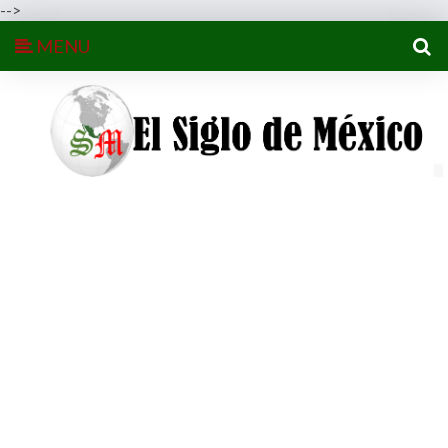
-->
MENU