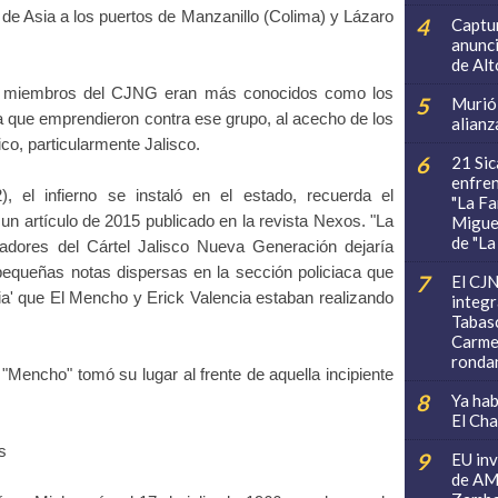
de Asia a los puertos de Manzanillo (Colima) y Lázaro
Captur
anunci
de Al
os miembros del CJNG eran más conocidos como los
Murió 
ra que emprendieron contra ese grupo, al acecho de los
alianz
fico, particularmente Jalisco.
21 Sic
enfren
, el infierno se instaló en el estado, recuerda el
"La Fa
un artículo de 2015 publicado en la revista Nexos. "La
Miguel
de "L
adores del Cártel Jalisco Nueva Generación dejaría
equeñas notas dispersas en la sección policiaca que
El CJN
mpia' que El Mencho y Erick Valencia estaban realizando
integr
Tabasc
Carmen
rondan
 "Mencho" tomó su lugar al frente de aquella incipiente
Ya hab
El Chap
s
EU inv
de AM