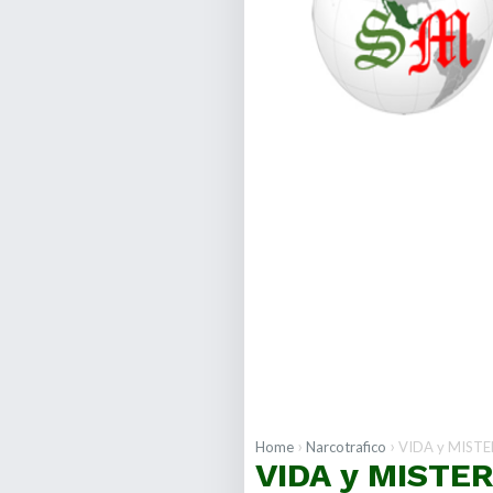
›
›
Home
Narcotrafico
VIDA y MISTERIO del "MEN
VIDA y MISTE