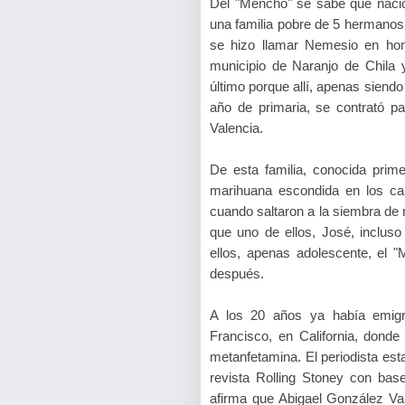
Del "Mencho" se sabe que nació
una familia pobre de 5 hermanos
se hizo llamar Nemesio en hon
municipio de Naranjo de Chila y
último porque allí, apenas siend
año de primaria, se contrató p
Valencia.
De esta familia, conocida prime
marihuana escondida en los car
cuando saltaron a la siembra de
que uno de ellos, José, incluso
ellos, apenas adolescente, el "M
después.
A los 20 años ya había emigr
Francisco, en California, donde
metanfetamina. El periodista est
revista Rolling Stoney con bas
afirma que Abigael González Val