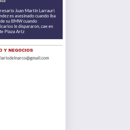
ada
resario Juan Martín Larrauri
ndez es asesinado cuando iba
 de su BMW cuando
carios le dispararon, cae en
de Plaza Artz
 Y NEGOCIOS
iariodelnarco@gmail.com