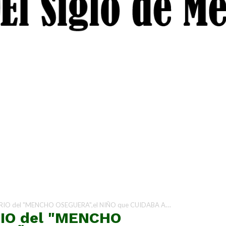
CHO OSEGUERA",el NIÑO que CUIDABA AGUACATES y se CONVIRTIÓ en el SANGUINARIO JEFE del CJNG..
RIO del "MENCHO