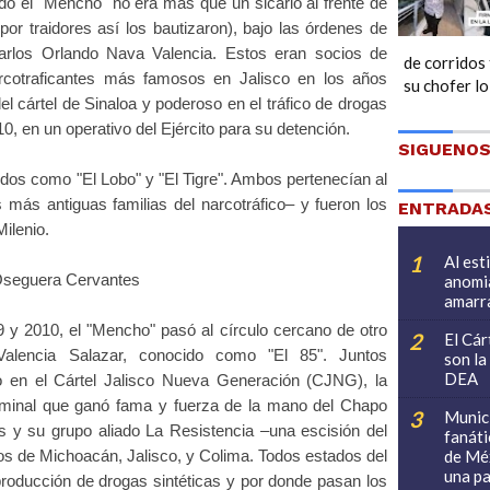
o el "Mencho" no era más que un sicario al frente de
or traidores así los bautizaron), bajo las órdenes de
rlos Orlando Nava Valencia. Estos eran socios de
de corridos
arcotraficantes más famosos en Jalisco en los años
su chofer l
del cártel de Sinaloa y poderoso en el tráfico de drogas
0, en un operativo del Ejército para su detención.
SIGUENOS
dos como "El Lobo" y "El Tigre". Ambos pertenecían al
 más antiguas familias del narcotráfico– y fueron los
ENTRADAS
Milenio.
Al est
Oseguera Cervantes
anomia
amarra
y 2010, el "Mencho" pasó al círculo cercano de otro
El Cár
Valencia Salazar, conocido como "El 85". Juntos
son la
DEA
nio en el Cártel Jalisco Nueva Generación (CJNG), la
iminal que ganó fama y fuerza de la mano del Chapo
Munici
s y su grupo aliado La Resistencia –una escisión del
fanáti
de Méx
orios de Michoacán, Jalisco, y Colima. Todos estados del
una pa
producción de drogas sintéticas y por donde pasan los