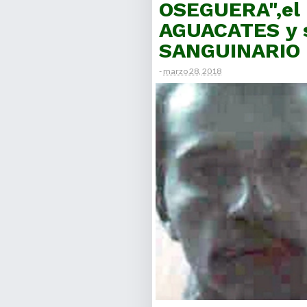
OSEGUERA",el
AGUACATES y s
SANGUINARIO 
-
marzo 28, 2018