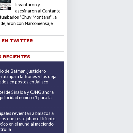
levantaron y
asesinaron al Cantante
 tumbados "Chuy Montana" , a
o dejaron con Narcomensaje
 EN TWITTER
 RECIENTES
ilo de Batman, justiciero
 atrapa a ladrones y los deja
dos en postes en Jalisco
tel de Sinaloa y CJNG ahora
 prioridad numero 1 para la
pales revientan a balazos a
cos que festejaban el triunfo
ico en el mundial meciendo
trulla