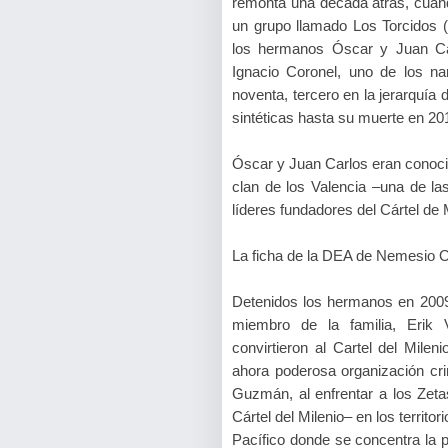
remonta una década atrás, cuand
un grupo llamado Los Torcidos (p
los hermanos Óscar y Juan Ca
Ignacio Coronel, uno de los n
noventa, tercero en la jerarquía 
sintéticas hasta su muerte en 201
Óscar y Juan Carlos eran conoci
clan de los Valencia –una de las
líderes fundadores del Cártel de 
La ficha de la DEA de Nemesio 
Detenidos los hermanos en 2009 
miembro de la familia, Erik 
convirtieron al Cartel del Mile
ahora poderosa organización cr
Guzmán, al enfrentar a los Zeta
Cártel del Milenio– en los territ
Pacífico donde se concentra la 