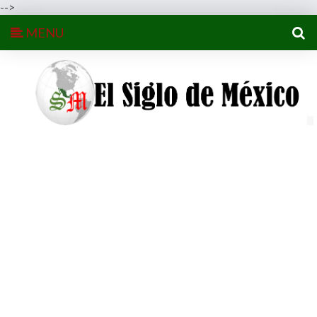
-->
MENU