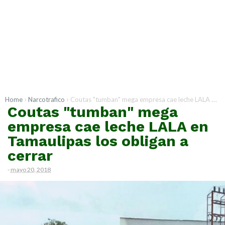
›
›
Home
Narcotrafico
Coutas "tumban" mega empresa cae leche LALA en Tamaulipas los obligan a cerrar
Coutas "tumban" mega
empresa cae leche LALA en
Tamaulipas los obligan a
cerrar
-
mayo 20, 2018